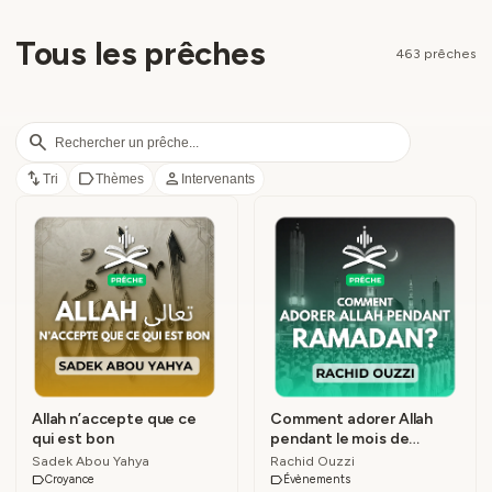
Tous les prêches
463 prêches
search
swap_vert
label
person
Tri
Thèmes
Intervenants
Allah n’accepte que ce
Comment adorer Allah
qui est bon
pendant le mois de
Ramadan ?
Sadek Abou Yahya
Rachid Ouzzi
label
Croyance
label
Évènements