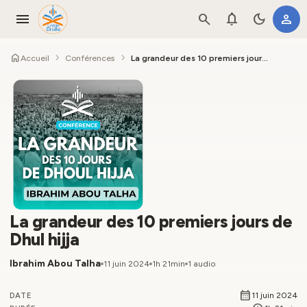
menu
search
notifications
dark_mode
person
home
chevron_right
chevron_right
Accueil
Conférences
La grandeur des 10 premiers jours de Dhul hijja
La grandeur des 10 premiers jours de
Dhul hijja
Ibrahim Abou Talha
11 juin 2024
1h 21min
1 audio
calendar_month
11 juin 2024
DATE