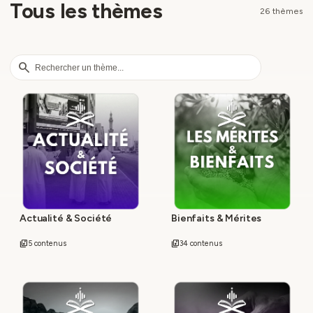
Tous les thèmes
26 thèmes
search
Actualité & Société
Bienfaits & Mérites
library_music
5 contenus
library_music
34 contenus