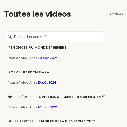
Toutes les videos
30 videos
search
4:59
RENONCEZ AU MONDE ÉPHÉMÈRE
play_arrow
VIDEO
Youssef Abou Anas
·
28 sept. 2024
4:26
POEME : PARDON GAZA
play_arrow
VIDEO
Youssef Abou Anas
·
16 août 2024
1:10
💎 LES PÉPITES : LA RECONNAISSANCE DES BIENFAITS ᴴᴰ
play_arrow
VIDEO
Youssef Abou Anas
·
17 mars 2022
1:02
💎 LES PÉPITES : LE MÉRITE DE LA BIENFAISANCE ᴴᴰ
play_arrow
VIDEO