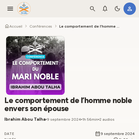
menu
search
notifications
dark_mode
person
home
chevron_right
chevron_right
Accueil
Conférences
Le comportement de l’homme noble envers son épouse
Le comportement de l’homme noble
envers son épouse
Ibrahim Abou Talha
9 septembre 2024
1h 56min
2 audios
calendar_month
9 septembre 2024
DATE