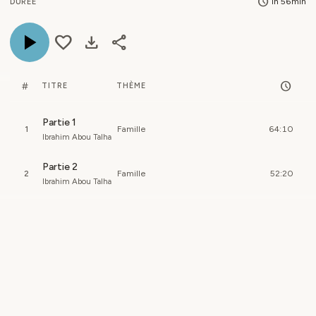
schedule
1h 56min
DURÉE
play_arrow
favorite
download
share
schedule
#
TITRE
THÈME
Partie 1
1
Famille
64:10
Ibrahim Abou Talha
Partie 2
2
Famille
52:20
Ibrahim Abou Talha