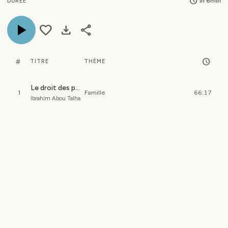
schedule
1h 6min
DURÉE
play_arrow
favorite
download
share
schedule
#
TITRE
THÈME
Le droit des parents
1
Famille
66:17
Ibrahim Abou Talha