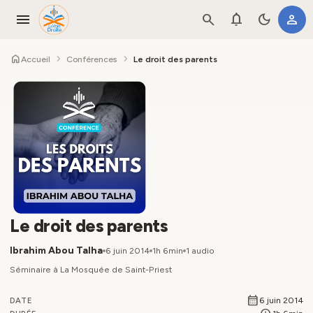
menu
search
notifications
dark_mode
person
home
chevron_right
chevron_right
Accueil
Conférences
Le droit des parents
Le droit des parents
Ibrahim Abou Talha
6 juin 2014
1h 6min
1 audio
Séminaire à La Mosquée de Saint-Priest
calendar_month
6 juin 2014
DATE