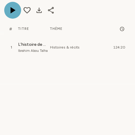
play_arrow
favorite
download
share
schedule
#
TITRE
THÈME
L’histoire de Harout et Marout
1
Histoires & récits
124:20
Ibrahim Abou Talha