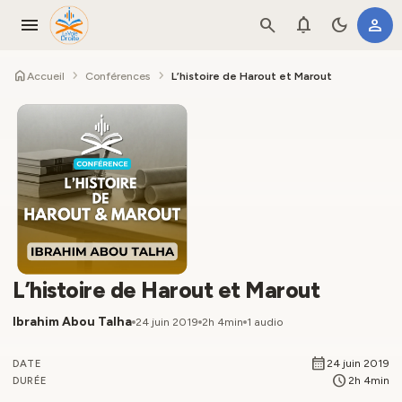
menu
search
notifications
dark_mode
person
home
chevron_right
chevron_right
Accueil
Conférences
L’histoire de Harout et Marout
L’histoire de Harout et Marout
Ibrahim Abou Talha
24 juin 2019
2h 4min
1 audio
calendar_month
24 juin 2019
DATE
schedule
2h 4min
DURÉE