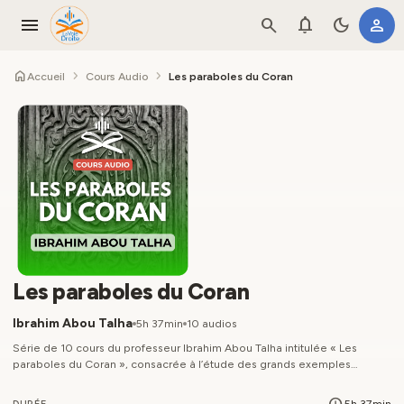
menu
search
notifications
dark_mode
person
home
chevron_right
chevron_right
Accueil
Cours Audio
Les paraboles du Coran
Les paraboles du Coran
Ibrahim Abou Talha
5h 37min
10 audios
Série de 10 cours du professeur Ibrahim Abou Talha intitulée « Les
paraboles du Coran », consacrée à l’étude des grands exemples
qu'Allah تعالى donne dans Son Livre. À travers les paraboles sur les
hypocrites, la dureté des cœurs, la réponse à l’appel d’Allah,
schedule
5h 37min
DURÉE