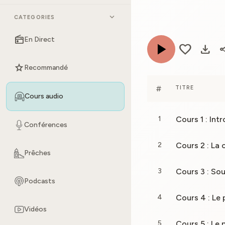
expand_more
CATEGORIES
radio
En Direct
play_arrow
favorite
download
sh
star
Recommandé
#
TITRE
Cours audio
1
Conférences
Cours 2 : La
2
Prêches
3
Podcasts
4
Vidéos
5