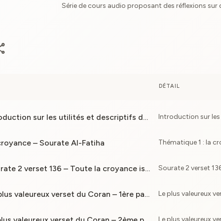
Série de cours audio proposant des réflexions sur
are
DÉTAIL
Cours 1 : Introduction sur les utilités et descriptifs du Coran
 croyance – Sourate Al-Fatiha
Cours 3 : Sourate 2 verset 136 – Toute la croyance islamique résumée
Cours 4 : Le plus valeureux verset du Coran – 1ère partie
Cours 5 : Le plus valeureux verset du Coran – 2ème partie