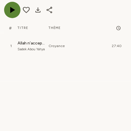
play_arrow
favorite
download
share
schedule
#
TITRE
THÈME
Allah n’accepte que ce qui est bon
1
Croyance
27:40
Sadek Abou Yahya