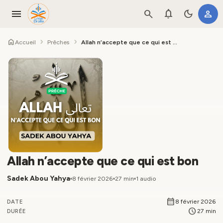
menu
search
notifications
dark_mode
person
home
chevron_right
chevron_right
Accueil
Prêches
Allah n’accepte que ce qui est bon
Allah n’accepte que ce qui est bon
Sadek Abou Yahya
8 février 2026
27 min
1 audio
calendar_month
8 février 2026
DATE
schedule
27 min
DURÉE