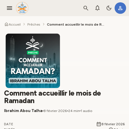
menu
search
notifications
dark_mode
person
home
chevron_right
chevron_right
Accueil
Prêches
Comment accueillir le mois de Ramadan
Comment accueillir le mois de
Ramadan
Ibrahim Abou Talha
8 février 2026
24 min
1 audio
calendar_month
8 février 2026
DATE