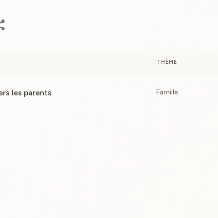
are
THÈME
ers les parents
Famille