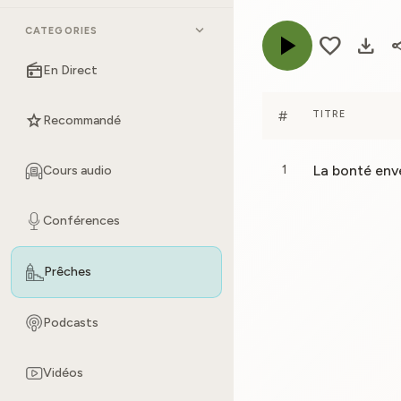
expand_more
CATEGORIES
play_arrow
favorite
download
sh
radio
En Direct
#
TITRE
star
Recommandé
La bonté env
1
Cours audio
Conférences
Prêches
Podcasts
Vidéos