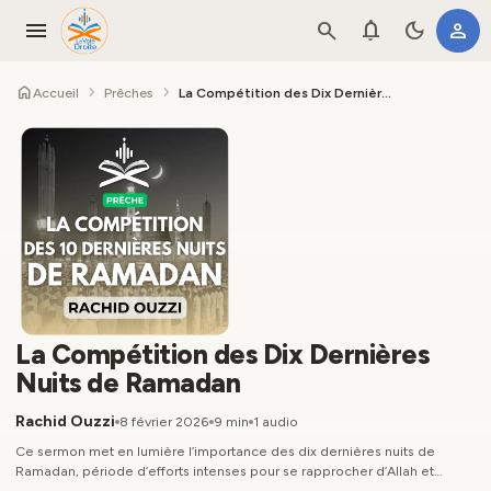
menu
search
notifications
dark_mode
person
home
chevron_right
chevron_right
Accueil
Prêches
La Compétition des Dix Dernières Nuits de Ramadan
La Compétition des Dix Dernières
Nuits de Ramadan
Rachid Ouzzi
8 février 2026
9 min
1 audio
Ce sermon met en lumière l’importance des dix dernières nuits de
Ramadan, période d’efforts intenses pour se rapprocher d’Allah et
rechercher Laylat al-Qadr, meilleure que mille mois. Il rappelle l’exemple