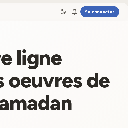
dark_mode
notifications
Se connecter
e ligne
es oeuvres de
 Ramadan