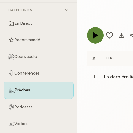
expand_more
CATEGORIES
radio
En Direct
play_arrow
favorite
download
sh
star
Recommandé
Cours audio
#
TITRE
Conférences
1
Prêches
Podcasts
Vidéos