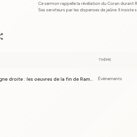
Ce sermon rappelle la révélation du Coran durant R
Ses serviteurs par les dispenses de jeûne. Il insiste sur la proclamation de la grandeur d’Allah
(Takbir) à la fin du mois, la joie de l’Aïd al-Fitr et le
attention particulière est donnée à la Zakat al-Fitr,
nourriture de qualité avant la prière de l’Aïd.
are
THÈME
La dernière ligne droite : les oeuvres de la fin de Ramadan
Évènements