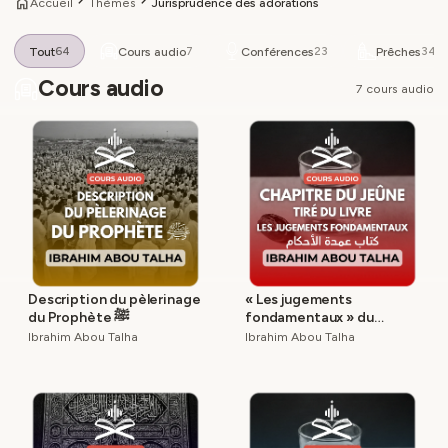
chevron_right
chevron_right
home
Accueil
Thèmes
Jurisprudence des adorations
Tout
Cours audio
Conférences
Prêches
64
7
23
34
Cours audio
7 cours audio
Description du pèlerinage
« Les jugements
du Prophète ﷺ
fondamentaux » du
savant Abdelghani Al
Ibrahim Abou Talha
Ibrahim Abou Talha
Maqdissi