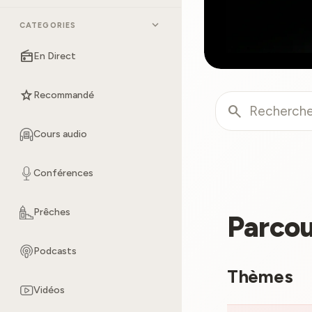
expand_more
CATEGORIES
radio
En Direct
star
Recommandé
search
Cours audio
Conférences
Prêches
Parcou
Podcasts
Thèmes
Vidéos