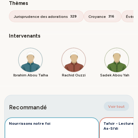
Thèmes
Jurisprudence des adorations
Croyance
Évène
329
316
Intervenants
Ibrahim Abou Talha
Rachid Ouzzi
Sadek Abou Yahya
Recommandé
Voir tout
Nourrissons notre foi
Tafsir - Lecture 
As-Si'di