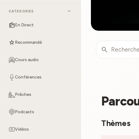
expand_more
CATEGORIES
radio
En Direct
star
Recommandé
search
Cours audio
Conférences
Prêches
Parcou
Podcasts
Thèmes
Vidéos