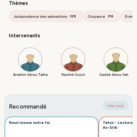
Thèmes
Jurisprudence des adorations
Croyance
Évène
329
316
Intervenants
Ibrahim Abou Talha
Rachid Ouzzi
Sadek Abou Yahya
Recommandé
Voir tout
Nourrissons notre foi
Tafsir - Lecture 
As-Si'di