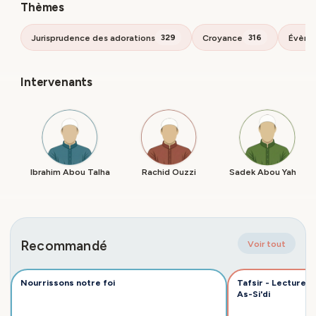
Thèmes
Jurisprudence des adorations
Croyance
Évène
329
316
Intervenants
Ibrahim Abou Talha
Rachid Ouzzi
Sadek Abou Yahya
Recommandé
Voir tout
Nourrissons notre foi
Tafsir - Lecture 
As-Si'di