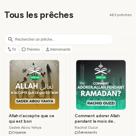
Tous les prêches
463 prêches
search
swap_vert
label
person
Tri
Thèmes
Intervenants
Allah n’accepte que ce
Comment adorer Allah
qui est bon
pendant le mois de
Ramadan ?
Sadek Abou Yahya
Rachid Ouzzi
label
Croyance
label
Évènements